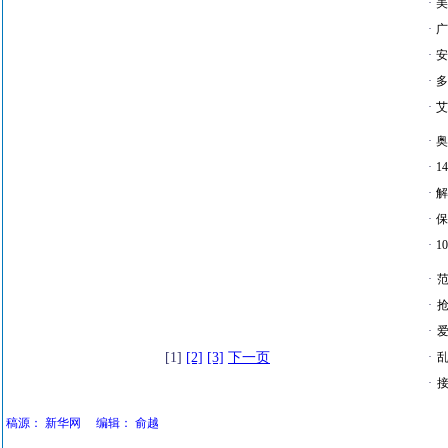
·
美
·
广
·
安
·
多
·
艾
·
奥
·
1
·
解
·
保
·
1
·
·
·
爱
[1]
[2]
[3]
下一页
·
·
接
稿源：
新华网
编辑：
俞越