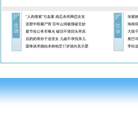
"人肉搜索"引血案 残忍杀死网恋女友
张紫
泥塑中暗藏尸骨 百年山洞被撞破玄妙
海南琼
最节俭公务车曝光 破旧不堪回头率高
大陆
后奶奶将孙子送侄女 儿媳不孕找亲儿
奥巴
霆锋谈求婚始末称柏芝17岁就向其示爱
李钰