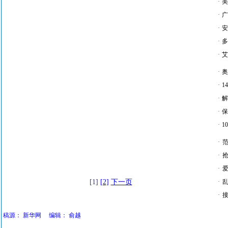
·
美
·
广
·
安
·
多
·
艾
·
奥
·
1
·
解
·
保
·
1
·
·
·
爱
[1]
[2]
下一页
·
·
接
稿源：
新华网
编辑：
俞越