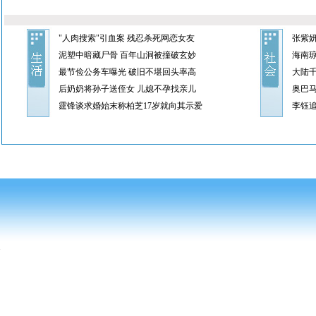
"人肉搜索"引血案 残忍杀死网恋女友
张紫
泥塑中暗藏尸骨 百年山洞被撞破玄妙
海南琼
最节俭公务车曝光 破旧不堪回头率高
大陆
后奶奶将孙子送侄女 儿媳不孕找亲儿
奥巴
霆锋谈求婚始末称柏芝17岁就向其示爱
李钰