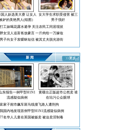
泰国人妖选美大赛 让女人
女大学生求职受侵害 被三
嫉妒的美艳男人(组图）
男子强奸
打工妹喝花露水避孕 关注农民工同居现状
胖女没人追富爸放豪言 一斤肉给一万嫁妆
男子向女子发暧昧短信 被其丈夫脱光游街
新 闻
山东报告一例甲型H1N1
黄碟出正版超市公然卖 谁
流感疑似病例
在玷污公众眼球
富家子闹市飙车斑马线撞飞路人遭刑拘
我国内地发现首例甲型H1N1流感疑似病例
77名华人儿童在英国被贩卖 被迫卖淫制毒