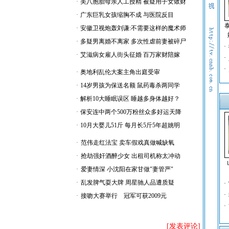
·
美八胞胎母亲人工授精 被疑用子女敛财
·
广东巨乳女孩缩胸不成 与医院反目
·
安徽卫视炮轰刘谦:不需要这样的魔术师
·
多疑男离婚不离家 多次性虐前妻被碎尸
·
·
艾滋病女雇人街头征婚 百万家财陪嫁
·
·
·
奥地利乱伦大案主角出庭受审
·
14岁男孩为保送名额 鼠药毒杀两同学
·
解析10大睡眠误区 睡越多身体越好？
·
保安连中两个500万粉丝众多好运天降
·
10月大婴儿51斤 每月长5斤5年超姚明
·
范伟走红法宝 卖车假戏真做喊缺氧
·
抢劫强奸酒醉少女 出租司机称太冲动
·
爱妻情深 小沈阳在家甘做"妻管严"
·
乱发脾气耍大牌 周星驰人品遭质疑
·
·
·
接吻大赛举行 冠军可获2009元
·
[发表评论]