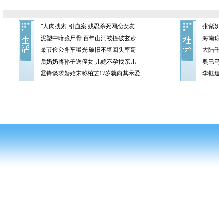
"人肉搜索"引血案 残忍杀死网恋女友
张紫
泥塑中暗藏尸骨 百年山洞被撞破玄妙
海南琼
最节俭公务车曝光 破旧不堪回头率高
大陆
后奶奶将孙子送侄女 儿媳不孕找亲儿
奥巴
霆锋谈求婚始末称柏芝17岁就向其示爱
李钰