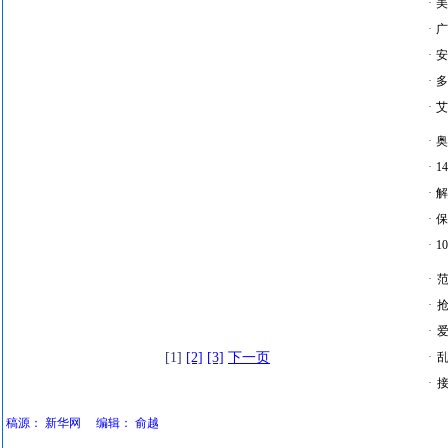
·
美
·
广
·
安
·
多
·
艾
·
奥
·
1
·
解
·
保
·
1
·
·
·
爱
[1]
[2]
[3]
下一页
·
·
接
稿源：
新华网
编辑：
俞越