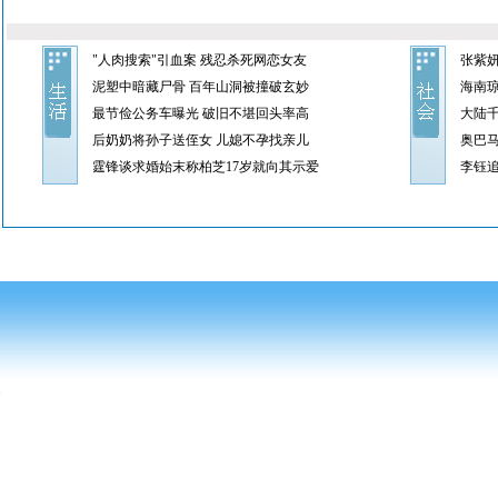
"人肉搜索"引血案 残忍杀死网恋女友
张紫
泥塑中暗藏尸骨 百年山洞被撞破玄妙
海南琼
最节俭公务车曝光 破旧不堪回头率高
大陆
后奶奶将孙子送侄女 儿媳不孕找亲儿
奥巴
霆锋谈求婚始末称柏芝17岁就向其示爱
李钰