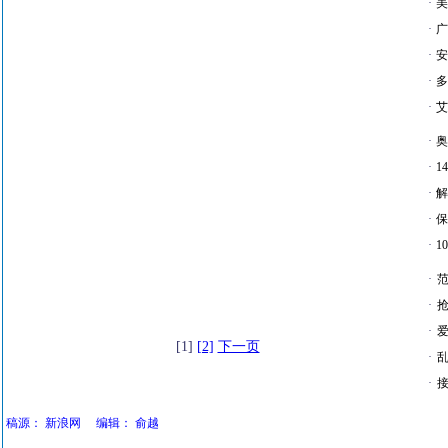
·
美
·
广
·
安
·
多
·
艾
·
奥
·
1
·
解
·
保
·
1
·
·
·
爱
[1]
[2]
下一页
·
·
接
稿源：
新浪网
编辑：
俞越