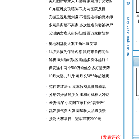
·
美八胞胎母亲人工授精 被疑用子女敛财
·
广东巨乳女孩缩胸不成 与医院反目
·
安徽卫视炮轰刘谦:不需要这样的魔术师
·
多疑男离婚不离家 多次性虐前妻被碎尸
·
·
艾滋病女雇人街头征婚 百万家财陪嫁
·
·
·
奥地利乱伦大案主角出庭受审
·
14岁男孩为保送名额 鼠药毒杀两同学
·
解析10大睡眠误区 睡越多身体越好？
·
保安连中两个500万粉丝众多好运天降
·
10月大婴儿51斤 每月长5斤5年超姚明
·
范伟走红法宝 卖车假戏真做喊缺氧
·
抢劫强奸酒醉少女 出租司机称太冲动
·
爱妻情深 小沈阳在家甘做"妻管严"
·
乱发脾气耍大牌 周星驰人品遭质疑
·
·
·
接吻大赛举行 冠军可获2009元
·
[发表评论]