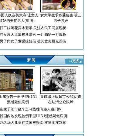
泰国人妖选美大赛 让女人
女大学生求职受侵害 被三
嫉妒的美艳男人(组图）
男子强奸
打工妹喝花露水避孕 关注农民工同居现状
胖女没人追富爸放豪言 一斤肉给一万嫁妆
男子向女子发暧昧短信 被其丈夫脱光游街
新 闻
山东报告一例甲型H1N1
黄碟出正版超市公然卖 谁
流感疑似病例
在玷污公众眼球
富家子闹市飙车斑马线撞飞路人遭刑拘
我国内地发现首例甲型H1N1流感疑似病例
77名华人儿童在英国被贩卖 被迫卖淫制毒