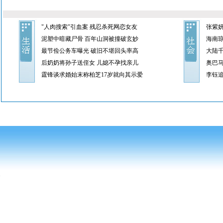
"人肉搜索"引血案 残忍杀死网恋女友
张紫
泥塑中暗藏尸骨 百年山洞被撞破玄妙
海南琼
最节俭公务车曝光 破旧不堪回头率高
大陆
后奶奶将孙子送侄女 儿媳不孕找亲儿
奥巴
霆锋谈求婚始末称柏芝17岁就向其示爱
李钰