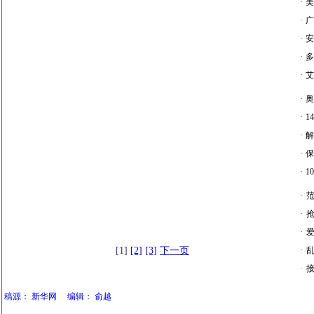
·
美
·
广
·
安
·
多
·
艾
·
奥
·
1
·
解
·
保
·
1
·
·
·
爱
[1]
[2]
[3]
下一页
·
·
接
稿源：
新华网
编辑：
俞越