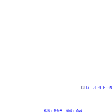
[1]
[2]
[3]
[4]
下一
稿源：
新华网
编辑：
俞越