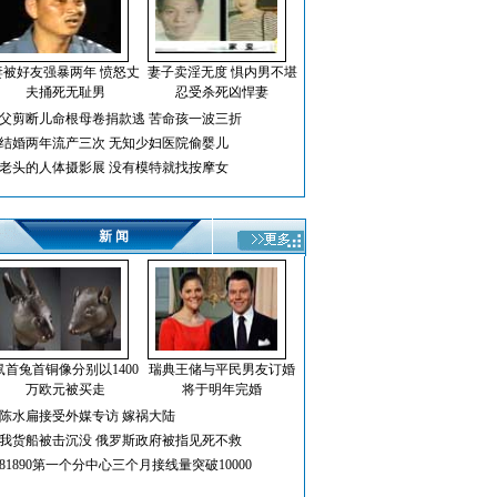
妻被好友强暴两年 愤怒丈
妻子卖淫无度 惧内男不堪
夫捅死无耻男
忍受杀死凶悍妻
父剪断儿命根母卷捐款逃 苦命孩一波三折
结婚两年流产三次 无知少妇医院偷婴儿
老头的人体摄影展 没有模特就找按摩女
新 闻
鼠首兔首铜像分别以1400
瑞典王储与平民男友订婚
万欧元被买走
将于明年完婚
陈水扁接受外媒专访 嫁祸大陆
我货船被击沉没 俄罗斯政府被指见死不救
81890第一个分中心三个月接线量突破10000