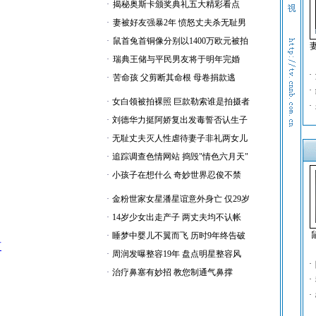
·
揭秘奥斯卡颁奖典礼五大精彩看点
·
妻被好友强暴2年 愤怒丈夫杀无耻男
·
鼠首兔首铜像分别以1400万欧元被拍
·
瑞典王储与平民男友将于明年完婚
·
·
苦命孩 父剪断其命根 母卷捐款逃
·
·
女白领被拍裸照 巨款勒索谁是拍摄者
·
·
刘德华力挺阿娇复出发毒誓否认生子
·
无耻丈夫灭人性虐待妻子非礼两女儿
·
追踪调查色情网站 捣毁"情色六月天"
·
小孩子在想什么 奇妙世界忍俊不禁
·
金粉世家女星潘星谊意外身亡 仅29岁
·
14岁少女出走产子 两丈夫均不认帐
·
睡梦中婴儿不翼而飞 历时9年终告破
页
·
周润发曝整容19年 盘点明星整容风
·
·
治疗鼻塞有妙招 教您制通气鼻撑
·
·