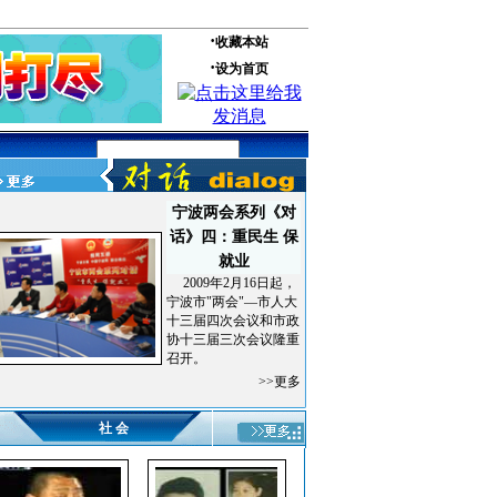
宁波两会系列《对
话》四：重民生 保
就业
2009年2月16日起，
宁波市"两会"—市人大
十三届四次会议和市政
协十三届三次会议隆重
召开。
>>更多
社 会