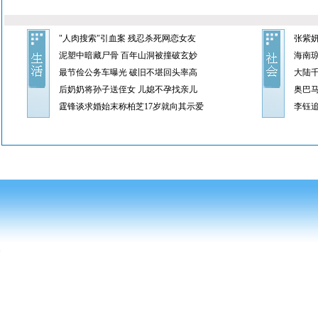
"人肉搜索"引血案 残忍杀死网恋女友
张紫
泥塑中暗藏尸骨 百年山洞被撞破玄妙
海南琼
最节俭公务车曝光 破旧不堪回头率高
大陆
后奶奶将孙子送侄女 儿媳不孕找亲儿
奥巴
霆锋谈求婚始末称柏芝17岁就向其示爱
李钰