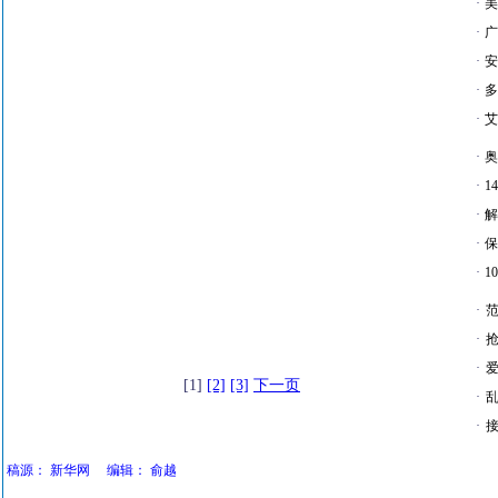
·
美
·
广
·
安
·
多
·
艾
·
奥
·
1
·
解
·
保
·
1
·
·
·
爱
[1]
[2]
[3]
下一页
·
·
接
稿源：
新华网
编辑：
俞越