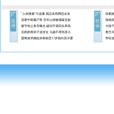
"人肉搜索"引血案 残忍杀死网恋女友
张紫
泥塑中暗藏尸骨 百年山洞被撞破玄妙
海南琼
最节俭公务车曝光 破旧不堪回头率高
大陆
后奶奶将孙子送侄女 儿媳不孕找亲儿
奥巴
霆锋谈求婚始末称柏芝17岁就向其示爱
李钰