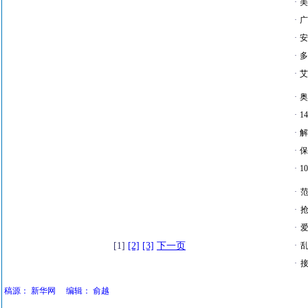
·
美
·
广
·
安
·
多
·
艾
·
奥
·
1
·
解
·
保
·
1
·
·
·
爱
[1]
[2]
[3]
下一页
·
·
接
稿源：
新华网
编辑：
俞越