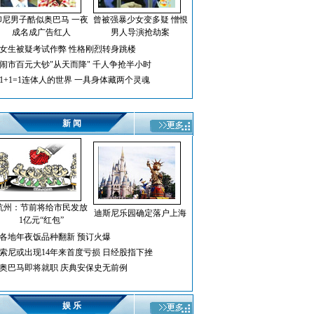
印尼男子酷似奥巴马 一夜
曾被强暴少女变多疑 憎恨
成名成广告红人
男人导演抢劫案
女生被疑考试作弊 性格刚烈转身跳楼
闹市百元大钞"从天而降" 千人争抢半小时
1+1=1连体人的世界 一具身体藏两个灵魂
新 闻
杭州：节前将给市民发放
迪斯尼乐园确定落户上海
1亿元“红包”
各地年夜饭品种翻新 预订火爆
索尼或出现14年来首度亏损 日经股指下挫
奥巴马即将就职 庆典安保史无前例
娱 乐