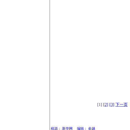
[1]
[2]
[3]
下一页
稿源：
新华网
编辑：
俞越