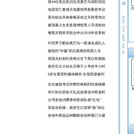
·
第44任美总统贝拉克奥巴马就职演说
·
地震背亡妻感天地重情男新娶惹争议
·
英伦组合亮相春晚圣依过关韩雪淘汰
·
·
被强暴少女变多疑憎恨男人导演抢劫
·
·
葡萄牙西班牙联合申办2018年世界杯
·
·
印尼男子酷似奥巴马一夜成名成红人
·
被指控“诈骗”的志愿者的双面人生
·
英国夫妇创纪录两次生下黑白双胞胎
·
闹市百元大钞从天降千人争抢半小时
·
6岁女童死时遍体鳞伤 生母因虐被判
·
女生被疑考试作弊性格刚烈转身跳楼
·
布什卸任前收大礼反战者送40双臭鞋
·
台湾发放消费券明星排队领“红包”
·
·
·
英就业刺激：政府五亿英镑"购"岗位
·
·
各地年夜饭品种翻新创花样预订火爆