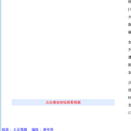
·
·
·
·
·
·
·
·
·
·
·
·
·
点击播放按钮观看视频
·
·
稿源：
土豆视频
编辑：
谢伶燕