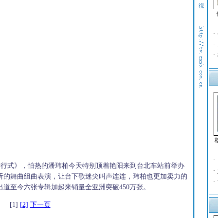
·
·
·
·
进行式》，怕热的潘玮柏今天特别顶着艳阳来到台北车站前举办
·
听的舞曲组曲表演，让台下歌迷尖叫声连连，玮柏也更加卖力的
·
道至今六张专辑加起来销量全亚洲突破450万张。
[1]
[2]
下一页