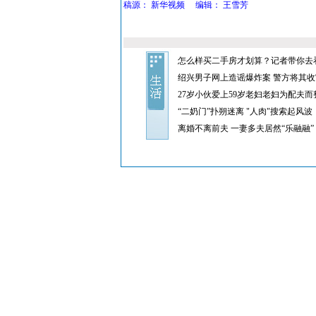
稿源：
新华视频
编辑：
王雪芳
怎么样买二手房才划算？记者带你去
绍兴男子网上造谣爆炸案 警方将其收
27岁小伙爱上59岁老妇老妇为配夫而
“二奶门”扑朔迷离 "人肉"搜索起风波
离婚不离前夫 一妻多夫居然“乐融融”