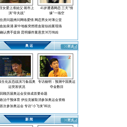
侄女爱上准姑父 闹市上
41岁遭遇网恋 三天"情
演“夺夫战”
缘"一场空
住房问题拷问网络爱情 网恋男女对薄公堂
血如泉涌 家中地板突然喷血疑似凶案现场
确认携手提袋 昆明爆炸案悬赏30万缉凶
奥 运
核生化反恐战演习备战奥
专访杨明：预测中国奥运
运突发状况
夺金数目
回顾历届奥运会安保成首要命题
政治干预体育 伊拉克被取消参加奥运会资格
首次参加奥运会 专访“小飞侠”科比
新 闻