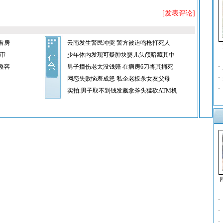
[发表评论]
看房
云南发生警民冲突 警方被迫鸣枪打死人
审
少年体内发现可疑肿块婴儿头颅暗藏其中
整容
男子撞伤老太没钱赔 在病房6刀将其捅死
·
·
网恋失败恼羞成怒 私企老板杀女友父母
·
实拍:男子取不到钱发飙拿斧头猛砍ATM机
·
·
·