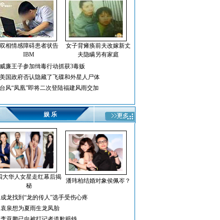
双相情感障碍患者状告
女子背瘫痪前夫改嫁新丈
IBM
夫隐瞒另有家庭
威廉王子参加缉毒行动抓获3毒贩
美国政府否认隐藏了飞碟和外星人尸体
台风“凤凰”即将二次登陆福建风雨交加
娱 乐
四大华人女星走红幕后揭
潘玮柏结婚对象侯佩岑？
秘
成龙找到“龙的传人”选手受伤心疼
袁泉想为夏雨生龙凤胎
李亚鹏已向被打记者道歉赔钱