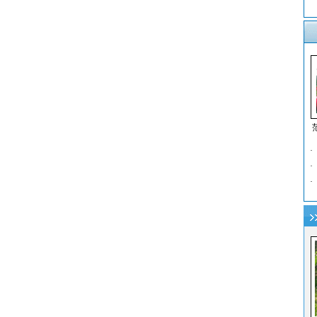
·
·
·