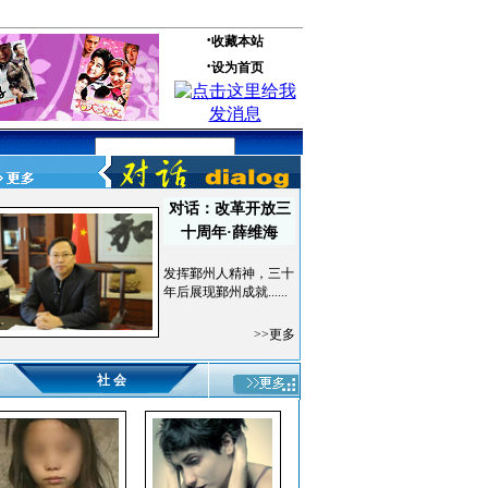
对话：改革开放三
十周年·薛维海
发挥鄞州人精神，三十
年后展现鄞州成就......
>>更多
社 会