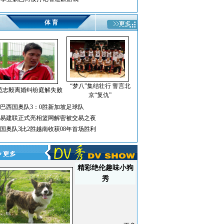
体 育
“梦八”集结壮行 誓言北
范志毅离婚纠纷庭解失败
京“复仇”
巴西国奥队3：0胜新加坡足球队
易建联正式亮相篮网解密被交易之夜
国奥队3比2胜越南收获08年首场胜利
精彩绝伦趣味小狗
秀