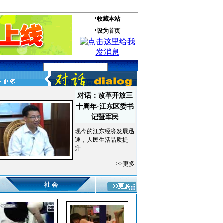
对话：改革开放三
十周年·江东区委书
记暨军民
现今的江东经济发展迅
速，人民生活品质提
升......
>>更多
社 会