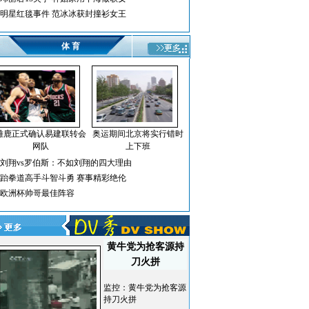
明星红毯事件 范冰冰获封撞衫女王
体 育
雄鹿正式确认易建联转会
奥运期间北京将实行错时
网队
上下班
刘翔vs罗伯斯：不如刘翔的四大理由
跆拳道高手斗智斗勇 赛事精彩绝伦
欧洲杯帅哥最佳阵容
黄牛党为抢客源持
刀火拼
监控：黄牛党为抢客源
持刀火拼