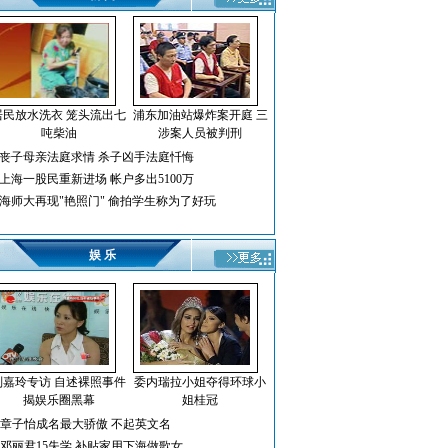
居民放水洗衣 笼头流出七
浦东加油站爆炸案开庭 三
吨柴油
涉案人员被判刑
丧子母亲法庭求情 杀子凶手法庭忏悔
上海一股民重新进场 帐户多出5100万
海师大再现"艳照门" 偷拍学生称为了好玩
娱 乐
刘嘉玲专访 自述裸照事件
委内瑞拉小姐夺得环球小
揭娱乐圈黑幕
姐桂冠
章子怡成名最大骄傲 不起英文名
邓丽君15失学 补贴家用下海做歌女