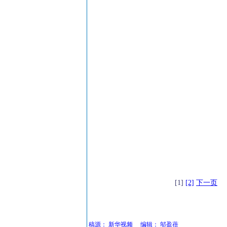
[1]
[2]
下一页
稿源：
新华视频
编辑：
邬盈蓓