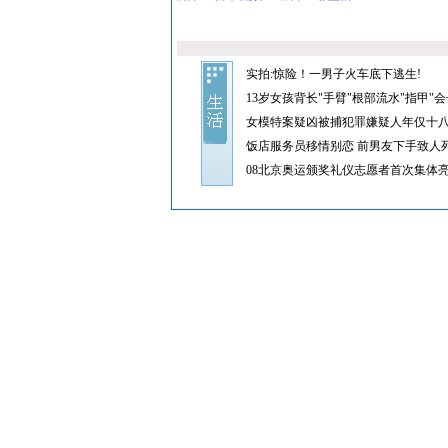
实拍:惊险！一男子火车底下逃生!
13岁女孩背长"手臂"根部流水"指甲"会
女模特案疑凶被捕犯罪嫌疑人年仅十
饭店服务员移情别恋 前男友下手致人
08北京奥运颁奖礼仪志愿者首次集体