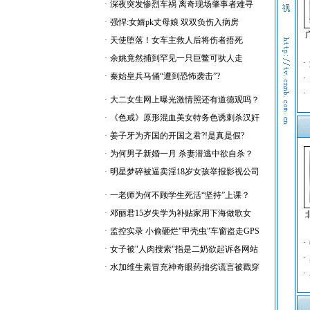
·
深夜突发惨烈车祸 离奇现场肇事者难寻
·
强悍:女婿pk丈母娘 双双负伤入病房
·
天使堕落！女车主救人后将伤者捂死
·
余姚竟然捕到罕见一只巨鳖可驮人走
·
·
秦始皇兵马俑“遭到恐怖袭击”?
·
·
·
大二女生网上曝光激情照还有道德观吗？
·
《色戒》原形混血美女特务色诱刺杀汉奸
·
姜子牙为齐国的开国之君?!是真是假?
·
为何男子新婚一月 杀妻潜逃中欲自杀？
·
明星梦碎被逼卖淫18岁女孩举报影视公司
·
一老师为何不顾学生死活“坚持”上课？
·
邓丽君15岁失学为补贴家用下海做歌女
·
监控实录 小偷砸烂"甲壳虫"车窗盗走GPS
·
·
女子被"人肉搜索"指是二奶欲起诉各网站
·
·
水加维生素冒充神奇眼药拙劣谎言被戳穿
·