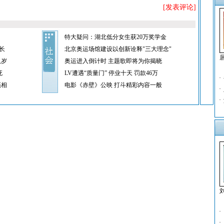
[发表评论]
特大疑问：湖北低分女生获20万奖学金
长
北京奥运场馆建设以创新诠释"三大理念"
八岁
奥运进入倒计时 主题歌即将为你揭晓
死
LV遭遇“质量门” 停业十天 罚款46万
·
亮相
电影《赤壁》公映 打斗精彩内容一般
·
·
·
·