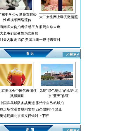
广东中学少女遭脱衣猥亵
大二女生网上曝光激情照
性虐视频网络流传
海南师大偷拍者倍感压力 服药自杀未遂
大老爷们欲变性为女白领
11天内取走13亿 美国加州一银行遭查封
奥 运
北京奥运会中国代表团领
兑现"绿色奥运"的承诺 北
奖服面世
京“蓝天”作证
中国乒乓球队备战奥运 张怡宁自己粘球拍
奥运场馆观赛规则发布 22条限制4个禁止
奥运期间北京将实行错时上下班
新 闻