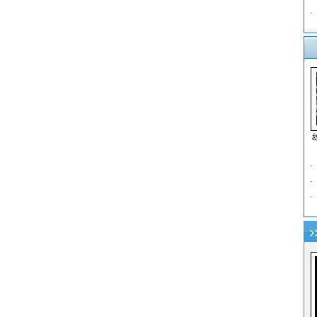
·
·
·
·