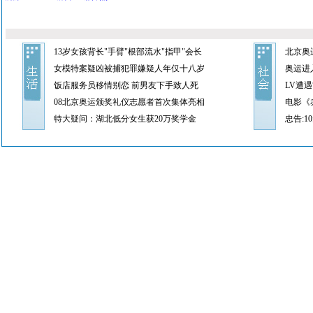
13岁女孩背长"手臂"根部流水"指甲"会长
北京奥
女模特案疑凶被捕犯罪嫌疑人年仅十八岁
奥运进
饭店服务员移情别恋 前男友下手致人死
LV遭遇
08北京奥运颁奖礼仪志愿者首次集体亮相
电影《
特大疑问：湖北低分女生获20万奖学金
忠告: