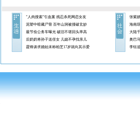
"人肉搜索"引血案 残忍杀死网恋女友
张紫
泥塑中暗藏尸骨 百年山洞被撞破玄妙
海南琼
最节俭公务车曝光 破旧不堪回头率高
大陆
后奶奶将孙子送侄女 儿媳不孕找亲儿
奥巴
霆锋谈求婚始末称柏芝17岁就向其示爱
李钰