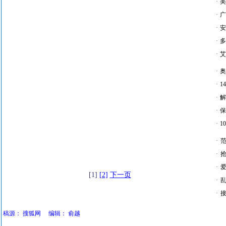
·
美
·
广
·
安
·
多
·
艾
·
奥
·
1
·
解
·
保
·
1
·
·
·
爱
[1]
[2]
下一页
·
·
接
稿源：
搜狐网
编辑：
俞越