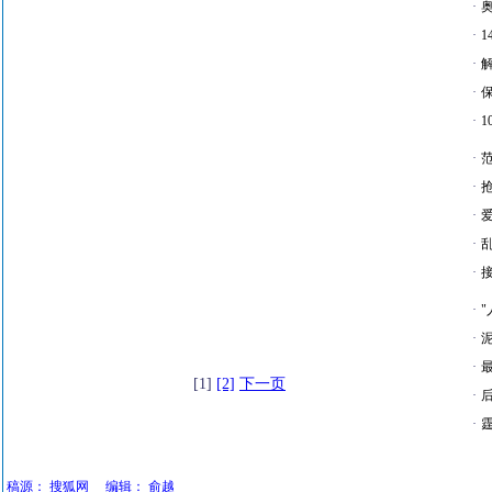
·
·
·
·
·
1
·
·
·
·
·
·
·
·
[1]
[2]
下一页
·
·
稿源：
搜狐网
编辑：
俞越