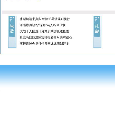
张紫妍遗书真实 韩演艺界潜规则横行
海南琼海蟒蛇“保姆”与人相伴11载
大陆千人团游日月潭所乘游艇遭枪击
奥巴马回应温家宝吁投资者对美有信心
李钰追悼会举行任泉李冰冰痛别好友