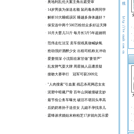
·
奥地利乱伦大案主角出庭受审
·
14岁男孩为保送名额 鼠药毒杀两同学
·
解析10大睡眠误区 睡越多身体越好？
·
保安连中两个500万粉丝众多好运天降
·
·
10月大婴儿51斤 每月长5斤5年超姚明
·
·
·
范伟走红法宝 卖车假戏真做喊缺氧
·
抢劫强奸酒醉少女 出租司机称太冲动
·
爱妻情深 小沈阳在家甘做"妻管严"
·
乱发脾气耍大牌 周星驰人品遭质疑
·
接吻大赛举行 冠军可获2009元
·
"人肉搜索"引血案 残忍杀死网恋女友
·
泥塑中暗藏尸骨 百年山洞被撞破玄妙
·
最节俭公务车曝光 破旧不堪回头率高
·
·
后奶奶将孙子送侄女 儿媳不孕找亲儿
·
·
霆锋谈求婚始末称柏芝17岁就向其示爱
·