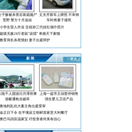
女子惨被杀害后装箱抛尸
丈夫开新车上牌照 不幸倒
荒野 警方十月追凶
车时将妻子撞死
小学生雷人作业 交祖孙三代挂红领巾照片
超级无敌24斤老鼠“设擂” 单挑天下家猫
教育局长杀死情妇 妻子出庭辩护
新 闻
大陆千人团游日月潭所乘
上海一超市主动暂停销售
游艇遭枪击破坏
强生婴儿卫浴产品
奥地利乱伦大案主角出庭受审
金正日下令 在平壤设立朝鲜首家意大利餐厅
奥巴马回应温家宝 吁投资者对美有信心