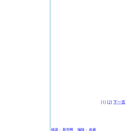
[1]
[2]
下一页
稿源：
新华网
编辑：
俞越