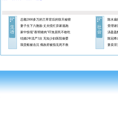
总额2000多万的兰草背后的惊天秘密
陈水扁
妻子生下六胞胎 丈夫慌忙弃家逃跑
受理谢
家中惊现"夜明猪肉"吓煞居民不敢吃
汤盈盈
结婚2年流产3次 无知少妇医院偷婴
陈冠希
我货船被击沉 俄政府被指见死不救
妻卖淫