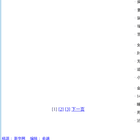
·
·
·
·
·
·
·
·
·
·
·
·
·
[1]
[2]
[3]
下一页
·
·
稿源：
新华网
编辑：
俞越