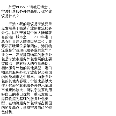
外贸BOSS ：请教汪博士，
宁波打造服务外包高地，你的建
议是什么？
汪浩：我的建议是宁波要重
点发展基于临港产业的物流服务
外包。因为宁波是中国大陆最著
名的港口城市之一，2007年港口
总吞吐量居大陆港口第二位，集
装箱吞吐量位居第四位。港口物
流业是宁波现代服务业的主导产
业之一。发展港口物流的服务外
包是宁波市服务外包发展的主要
突破点，也有很大的存量基础。
相比服务外包的其他类型，港口
物流的服务外包宁波市起步在国
内同类城市之中最早。而服务外
包的其他内容呢，宁波比起以大
连为代表的其他服务外包示范城
市差距比较大，所以宁波要利用
好自己的港口优势，重点发展以
港口物流为基础的服务外包类
型，在物流服务外包领域占据国
内的制高点，形成宁波自己的特
色优势。